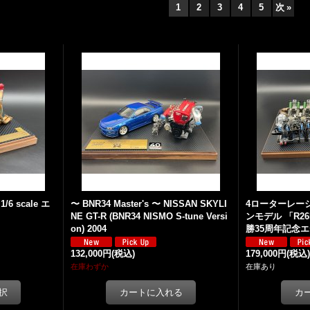
1
2
3
4
5
次
»
/6 scale エ
〜 BNR34 Master's 〜 NISSAN SKYLI
4ローターレー
NE GT-R (BNR34 NISMO S-tune Versi
ンモデル 「R26
on) 2004
勝35周年記念
132,000円
(税込)
179,000円
(税込
在庫わずか
在庫あり