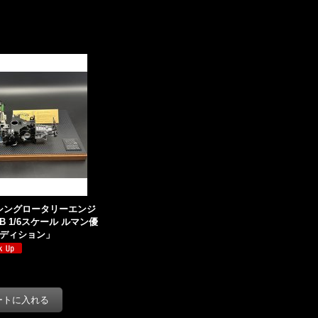
シングロータリーエンジ
B 1/6スケール ルマン優
エディション」
)