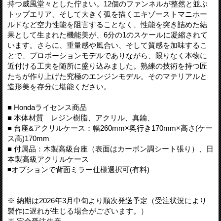
持つ威風堂々とした佇まい。12個のファンネルが整然と並ぶ
トップエリア、そして大きく弧を描くエキゾーストマニホー
ルドなど空力性能を阻害することなく、性能を突き詰めた結
果として生まれた機能美が、6分の1のスケールに凝縮されて
います。さらに、重量感や風合い、そして質感を加味するこ
とで、プロポーションモデルでありながら、限りなく本物に
近付ける工夫を随所に盛り込みました。熟練の技術を持つ匠
たちが作り上げた究極のエンジンモデル。そのマテリアルと
造形美を存分に堪能ください。
■ Hondaライセンス商品
■ 本体材質 レジン樹脂、アクリル、真鍮、
■ 台座&アクリルケース：幅260mm×奥行き170mm×高さ(ケー
ス高)170mm
■ 付属品：木製高級台座（表面はカーボン調シート張り）、日
本製高級アクリルケース
◾️オプションで背面ミラー仕様選択可(有料)
※ 納期は2026年3月中旬より順次発送予定（受注状況により
製作に遅れが生じる場合がございます。）