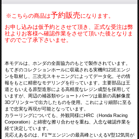
予約販売
※こちらの商品は
になります。
お申し込みは仮予約とさせて頂き、正式な受注は弊
社よりお客様へ確認作業をさせて頂いた後となりま
すのでご了承下さいませ。
本モデルは、ホンダの全面協力のもとで製作されています。
もてぎのコレクションホールに収蔵される実機R121Eエンジ
ンを取材し、三次元スキャニングによってデータ化。その情
報をもとに精密なモデリングを行っています。主要部品は王
道ともいえる原型造形による高精度なレジン成型を採用して
いますが、周辺の補器類やショートパーツは最新の高解像度
3Dプリンターで出力したものを使用。これにより細部に至る
まで忠実な再現が可能となっています。
カラーリングについても、外観同様にHRC（Honda Racing
Corporation）と綿密な擦り合わせを重ね、入念な確認作業を
経て決定しています。
見応えあるのは、F1™エンジンの最高峰といえるV型12気筒が