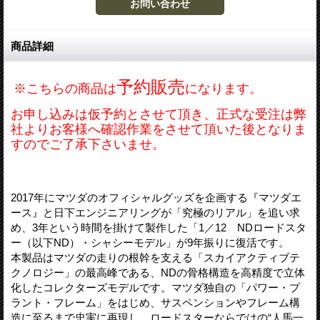
商品詳細
予約販売
※こちらの商品は
になります。
お申し込みは仮予約とさせて頂き、正式な受注は弊
社よりお客様へ確認作業をさせて頂いた後となりま
すのでご了承下さいませ。
2017年にマツダのオフィシャルグッズを企画する『マツダエ
ース』と日下エンジニアリングが「究極のリアル」を追い求
め、3年という時間を掛けて製作した「1／12 NDロードスタ
ー（以下ND）・シャシーモデル」が9年振りに復活です。
本製品はマツダの走りの根幹を支える「スカイアクティブテ
クノロジー」の最高峰である、NDの骨格構造を高精度で立体
化したコレクターズモデルです。マツダ独自の「パワー・プ
ラント・フレーム」をはじめ、サスペンションやフレーム構
造に至るまで忠実に再現し、ロードスターならではの“人馬一