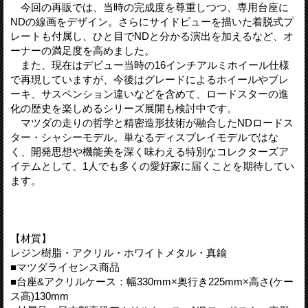
今回の再販では、当時の完成度を尊重しつつ、専用台座に
NDの線画をデザイン。さらにサイドビューを描いた着脱式プ
レートも付属し、ひと目でNDと分かる演出を加えるなど、オ
ーナーの満足度を高めました。
また、現在はデビュー当時の16インチアルミホイール仕様
で再現していますが、今後はグレードによるホイールやブレ
ーキ、サスペンション違いなどを含めて、ロードスターの進
化の歴史を楽しめるシリーズ展開も検討中です。
マツダの走りの哲学と精密造形技術が融合したNDロードス
ター・シャシーモデル。単なるディスプレイモデルではな
く、開発思想や機能美を深く味わえる特別なコレクターズア
イテムとして、1人でも多くの愛好家に届くことを期待してい
ます。
【材質】
レジン樹脂・アクリル・ホワイトメタル・真鍮
■マツダライセンス商品
■台座&アクリルケース：幅330mm×奥行き225mm×高さ(ケー
ス高)130mm