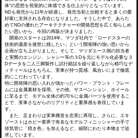
体”の思想を視覚的に体感できる仕上がりとなっています。
NDも発売から11年が経過し、発売当初と比較すると多くの愛
好家に支持される存在になりました。そうした中で、あらた
めてNDの優れたアーキテクチャーや開発思想を広く知らしめ
たい思いから、今回の再販が決まりました。
開発のスタートは2014年。マツダ社内で「ロードスターの
技術的遺産を後世に残したい」という開発陣の強い思いから
企画が立ち上がりました。そして、マツダエース側の担当者
と実際のエンジン、シャシー等の３Dを元にモデル化必要な３
Dデータを二人三脚製作し試行錯誤を繰り返しながら精巧なデ
ィティールはもちろん、実車が持つ質感、風合いにまで徹底
的にこだわっています。
特に開発陣の思い入れが強かったパワー・プラント・フレー
ムには金属素材を採用。その他、サスペンション、ホイール
に至るまで、モデル全体の約70％に金属パーツを使用するこ
とで、実車さながらのリアリティと重厚感を表現していま
す。
また、足まわりは実車構造を忠実に再現し。さらに、エキ
ゾーストはホビー業界で有名なモデルフィニッシャーの手で
排気管に「焼き色」を加えるなど、細部にわたり本物まで追
求しています。