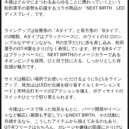
今後はクルマにまつわるあらゆることに携わっていくという
松田選手の姿勢を応援するコラボ商品が「NEXT BIRTH LED
ディスプレイ」です。
ラインアップは短冊形の「Aタイプ」と長方形の「Bタイプ」
の2種類。Aタイプはブラックベースに、ホワイトのロゴのシ
ンプルなデザインながら、Rの文字だけに赤を差し込み、松田
選手のGT-R愛をさりげなく表現しています。対するBタイプ
はブラックベースに、NEXT BIRTHのイメージカラーである
ネオンピンクを採用。ひと目で目に入る。しっかりとした存
在感が魅力です。
サイズは幅広い場所でお使いいただけるようにSとLをライン
アップ。発光ははLEDが点滅を繰り返すイルミネーションモ
ードと常時点灯モードの2アクションを備え、ボディサイドの
スイッチひとつで切り替えられます。
今後はレースで培った知見をもとに、パーツ開発やイベン
トなど幅広い展開も予定しているNEXT BIRTH。その活動に
共感するなら、こうしたアイテムから揃えてみるのもあり。
GT-Rフリークはもちろん、ガレージや趣味の部屋にさりげな