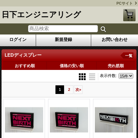
PCサイト
日下エンジニアリング
ログイン
新規登録
お問い合わせ
LEDディスプレー
一覧
おすすめ順
価格の安い順
売れ筋順
表示件数
:
1
2
次
»