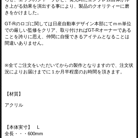
き上がる効果を演出する事により、製品のクオリティーに磨
きをかけました。
GT-R
のロゴに関しては日産自動車デザイン本部にてｍｍ単位
での厳しい監修をクリア、取り付ければ
GT-R
オーナーである
ことを誇りに思え、仲間に自慢できるアイテムとなることは
間違いありません。
※
全てご注文をいただいてからの製作となりますので、注文状
況によりお届けまでに１か月半程度のお時間を頂きます。
【材質】
アクリル
【本体実寸】 L
全長・・・600mm