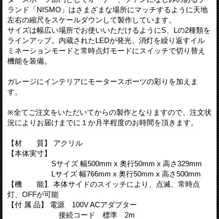
ランド「NISMO」はさまざまな場所にマッチするように天地
左右の縮尺をスケールダウンして製作しています。
サイズは幅広い場所でお使いいただけるようにS、Lの2種類を
ラインアップ。内蔵されたLEDが発光、消灯を繰り返すイル
ミネーションモードと常時点灯モードにスイッチで切り替え
機能を装備。
ガレージにインテリアにモータースポーツの彩りを加えま
す。
※全てご注文をいただいてからの製作となりますので、注文状
況によりお届けまでに１か月半程度のお時間を頂きます。
【材 質】 アクリル
【本体実寸】
Sサイズ 幅500mm x 奥行50mm x 高さ329mm
Lサイズ 幅766mm x 奥行50mm x 高さ500mm
【機 能】 本体サイドのスイッチにより、点滅、常時点
灯、OFFが可能
【付 属 品】 電源 100V ACアダプター
接続コード 標準 2m