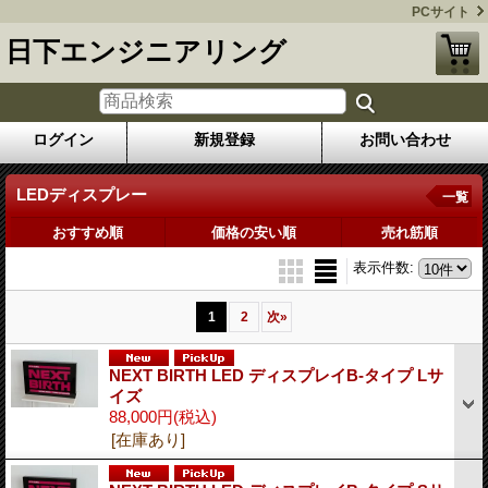
PCサイト
日下エンジニアリング
ログイン
新規登録
お問い合わせ
LEDディスプレー
一覧
おすすめ順
価格の安い順
売れ筋順
表示件数
:
1
2
次
»
NEXT BIRTH LED ディスプレイB-タイプ Lサ
イズ
88,000円
(税込)
[在庫あり]