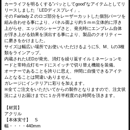
カーライフを明るくする"パッとしてgood"なアイテムとしてリ
リースしました「LEDディスプレイ」。
その Fairlady Z のロゴ部分をレーザーカットした個別パーツを
組み合わせる事により、パネル面より約５ｍｍ立体的に浮き
上がらせ、エッジのシャープさと、発光時にエンブレム自体
が浮き上がる効果を演出する事により、製品のクオリティー
に磨きをかけました。
サイズは幅広い場所でお使いいただけるようにS、M、Lの3種
類をラインアップ。
内蔵されたLEDが発光、消灯を繰り返すイルミネーションモ
ードと常時点灯モードにスイッチで切り替え機能を装備。
オーナーであることを誇りに思え、仲間に自慢できるアイテ
ムとなることは間違いありません。
ガレージにインテリアに彩りを加えます。
※全てご注文をいただいてからの製作となりますので、注文状
況によりお届けまでに１か月半程度のお時間を頂きます。
【材質】
アクリル
【本体実寸】 S
幅・・・・440mm