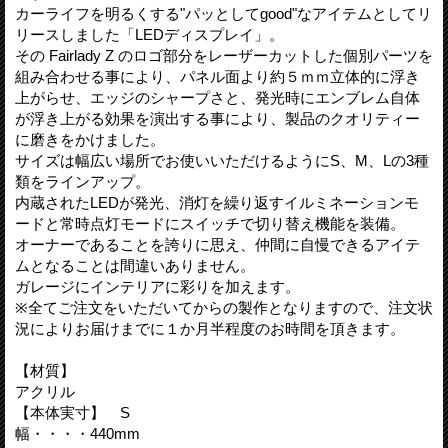
カーライフを明るくする"パッとしてgood"なアイテムとしてリ
リースしました「LEDディスプレイ」。
その Fairlady Z のロゴ部分をレーザーカットした個別パーツを
組み合わせる事により、パネル面より約５ｍｍ立体的に浮き
上がらせ、エッジのシャープさと、発光時にエンブレム自体
が浮き上がる効果を演出する事により、製品のクオリティー
に磨きをかけました。
サイズは幅広い場所でお使いいただけるようにS、M、Lの3種
類をラインアップ。
内蔵されたLEDが発光、消灯を繰り返すイルミネーションモ
ードと常時点灯モードにスイッチで切り替え機能を装備。
オーナーであることを誇りに思え、仲間に自慢できるアイテ
ムとなることは間違いありません。
ガレージにインテリアに彩りを加えます。
※全てご注文をいただいてからの製作となりますので、注文状
況によりお届けまでに１か月半程度のお時間を頂きます。
【材質】
アクリル
【本体実寸】 S
幅・・・・440mm