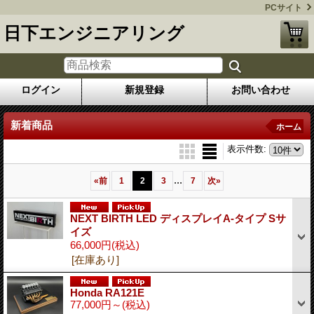
PCサイト
日下エンジニアリング
ログイン
新規登録
お問い合わせ
新着商品
ホーム
表示件数
:
...
«
前
1
2
3
7
次
»
NEXT BIRTH LED ディスプレイA-タイプ Sサ
イズ
66,000円
(税込)
[在庫あり]
Honda RA121E
77,000円～
(税込)