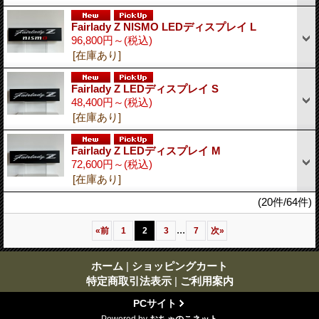
Fairlady Z NISMO LEDディスプレイ L
96,800円～
(税込)
[在庫あり]
Fairlady Z LEDディスプレイ S
48,400円～
(税込)
[在庫あり]
Fairlady Z LEDディスプレイ M
72,600円～
(税込)
[在庫あり]
(20件/64件)
...
«
前
1
2
3
7
次
»
ホーム
|
ショッピングカート
特定商取引法表示
|
ご利用案内
PCサイト
Powered by
おちゃのこネット