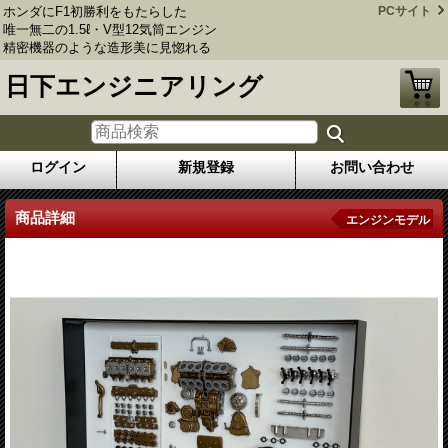
ホンダにF1初勝利をもたらした
PCサイト
唯一無二の1.5ℓ・V型12気筒エンジン
精密機器のような造形美に見惚れる
日下エンジニアリング
ログイン
新規登録
お問い合わせ
商品詳細
エンジンモデル