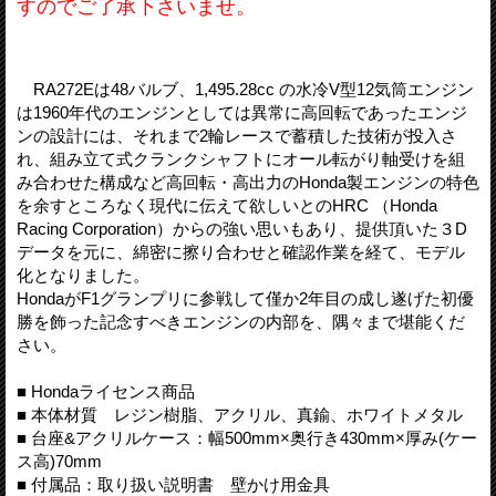
すのでご了承下さいませ。
RA272Eは48バルブ、1,495.28cc の水冷V型12気筒エンジン
は1960年代のエンジンとしては異常に高回転であったエンジ
ンの設計には、それまで2輪レースで蓄積した技術が投入さ
れ、組み立て式クランクシャフトにオール転がり軸受けを組
み合わせた構成など高回転・高出力のHonda製エンジンの特色
を余すところなく現代に伝えて欲しいとのHRC （Honda
Racing Corporation）からの強い思いもあり、提供頂いた３D
データを元に、綿密に擦り合わせと確認作業を経て、モデル
化となりました。
HondaがF1グランプリに参戦して僅か2年目の成し遂げた初優
勝を飾った記念すべきエンジンの内部を、隅々まで堪能くだ
さい。
■ Hondaライセンス商品
■ 本体材質 レジン樹脂、アクリル、真鍮、ホワイトメタル
■ 台座&アクリルケース：幅500mm×奥行き430mm×厚み(ケー
ス高)70mm
■ 付属品：取り扱い説明書 壁かけ用金具