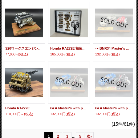
S20ワークスエンジンモデル
Honda RA272E 額装タイプ
〜 BNR34 Master's 〜 NISSAN SKYLINE GT-R (BNR34 NISMO R-tune Version) 2004
77,000円
(税込)
165,000円
(税込)
132,000円
(税込)
Honda RA272E
Gr.A Master’s with power core 【CALSONIC SKYLINE Gr.A 1993 Hi-land Winner】
Gr.A Master’s with power core 【CALSONIC SKYLINE Gr.A JTG West Japan circuit 1990 Winner】
110,000円～
(税込)
132,000円
(税込)
132,000円
(税込)
(15件/61件)
...
1
2
3
5
次
»