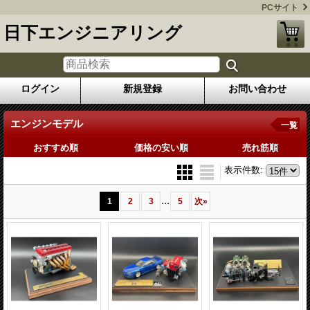
PCサイト
日下エンジニアリング
ログイン
新規登録
お問い合わせ
エンジンモデル
一覧
おすすめ順
価格の安い順
売れ筋順
表示件数
:
...
1
2
3
5
次
»