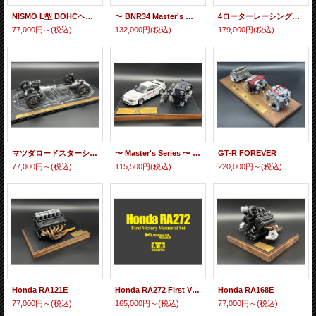
NISMO L型 DOHCヘッド 1/6 scale エンジンモデル
〜 BNR34 Master's 〜 NISSAN SKYLINE GT-R (BNR34 NISMO S-tune Version) 2004
4ローターレーシングロータリーエンジンモデル 「R26B 1/6スケール ルマン優勝35周年記念エディション」
77,000円～
(税込)
132,000円
(税込)
179,000円
(税込)
マツダロードスターシャシーモデル(1/12scale)
〜 Master's Series 〜 Mine's BCNR33 Master's V-SPEC N1 パワーコア・付き
GT-R FOREVER
77,000円～
(税込)
115,500円
(税込)
220,000円～
(税込)
Honda RA121E
Honda RA272 First Victory Memorial Set
Honda RA168E
77,000円～
(税込)
165,000円～
(税込)
77,000円～
(税込)