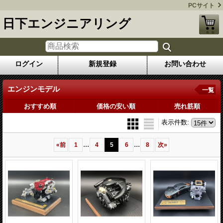
PCサイト
日下エンジニアリング
ログイン
新規登録
お問い合わせ
エンジンモデル
一覧
おすすめ順
価格の安い順
売れ筋順
表示件数
:
...
...
«
前
1
4
5
6
8
次
»