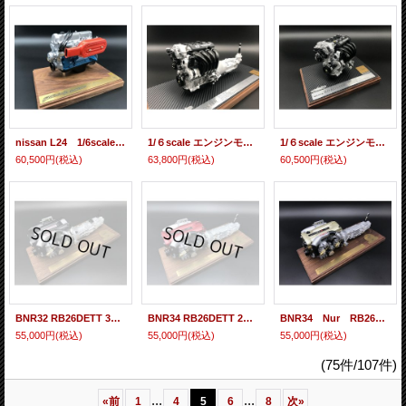
nissan L24 1/6scaleエンジンモデル
1/６scale エンジンモデル ND型ロードスター「P5-VP」MT付き
1/６scale エンジンモデル ND型ロードスター「P5-VP」
60,500円
(税込)
63,800円
(税込)
60,500円
(税込)
BNR32 RB26DETT 30周年アニバーサリー限定モデル
BNR34 RB26DETT 20周年アニバーサリー限定モデル
BNR34 Nur RB26DETT 20周年アニバーサリー限定モデル
55,000円
(税込)
55,000円
(税込)
55,000円
(税込)
(75件/107件)
...
...
«
前
1
4
5
6
8
次
»