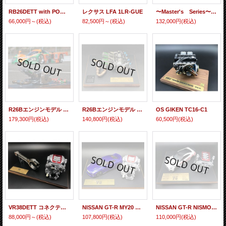
RB26DETT with POWER CORE
レクサス LFA 1LR-GUE
〜Master's Series〜 NISSAN GT-R50 by Italdesign 2018 Goodwood仕様
66,000円～
(税込)
82,500円～
(税込)
132,000円
(税込)
R26Bエンジンモデル マツダ787Bモデルカー付仕様
R26Bエンジンモデル エキマニ＆マフラー付仕様
OS GIKEN TC16-C1
179,300円
(税込)
140,800円
(税込)
60,500円
(税込)
VR38DETT コネクティングロッド付きTAKUMI
NISSAN GT-R MY20 Master’s
NISSAN GT-R NISMO 2020 Master's Tsukuba Time Attack 2019
88,000円～
(税込)
107,800円
(税込)
110,000円
(税込)