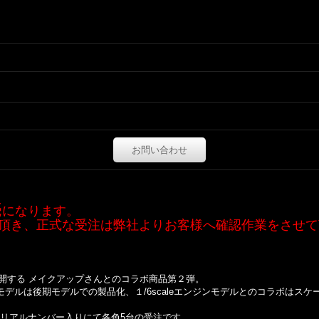
お問い合わせ
売
になります。
頂き、正式な受注は弊社よりお客様へ確認作業をさせて
開する メイクアップさんとのコラボ商品第２弾。
１８scaleモデルは後期モデルでの製品化、１/6scaleエンジンモデルとのコラボ
の為、シリアルナンバー入りにて各色5台の受注です。