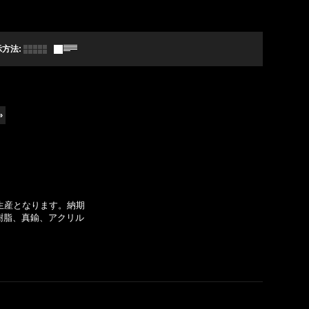
示方法
:
»
生産となります。納期
樹脂、真鍮、アクリル