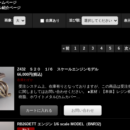
ームページ
デル紹介ページ
画像
:
並び順
:
在庫あり
表
«
前
1
2
3
4
5
6
次
Z432 Ｓ２０ １/６ スケールエンジンモデル
66,000円
(税込)
在庫わずか
受注システム上、在庫有りとなっておりますが、この商品は受注
に関しましてはお問い合わせください。 ●素材：【本体】レジン
樹脂、ホワイトメタル(カムカバー…
RB26DETT エンジン 1/6 scale MODEL（BNR32)