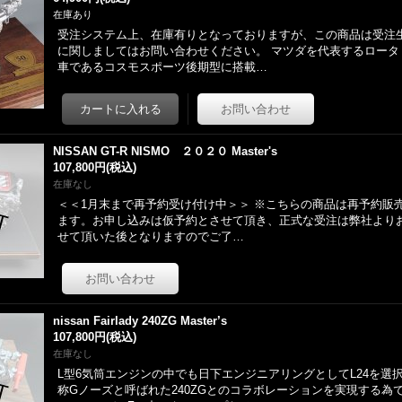
在庫あり
受注システム上、在庫有りとなっておりますが、この商品は受注
に関しましてはお問い合わせください。 マツダを代表するロータ
車であるコスモスポーツ後期型に搭載…
NISSAN GT-R NISMO ２０２０ Master's
107,800円
(税込)
在庫なし
＜＜1月末まで再予約受け付け中＞＞ ※こちらの商品は再予約販売
ます。お申し込みは仮予約とさせて頂き、正式な受注は弊社より
せて頂いた後となりますのでご了…
nissan Fairlady 240ZG Master’s
107,800円
(税込)
在庫なし
L型6気筒エンジンの中でも日下エンジニアリングとしてL24を選
称Gノーズと呼ばれた240ZGとのコラボレーションを実現する為で