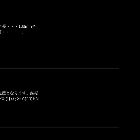
全長・・・130mm全
】幅・・・・・…
生産となります。納期
催されたGr.AにてBN