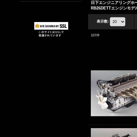
日下エンジニアリングホ
RB26DETTエンジンモ
表示数
:
107
件