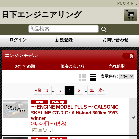
PCサイト
日下エンジニアリング
ログイン
新規登録
お問い合わせ
エンジンモデル
一覧
おすすめ順
価格の安い順
売れ筋順
表示件数
:
...
...
«
前
1
3
4
5
11
次
»
〜 ENGINE MODEL PLUS 〜 CALSONIC
SKYLINE GT-R Gr.A Hi-land 300km 1993
winner
93,500円～
(税込)
[在庫なし]