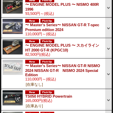
〜 ENGINE MODEL PLUS 〜 NISMO 400R
1996
93,500円～
(税込)
〜 Master's Series〜 NISSAN GT-R T-spec
Premium edition 2024
110,000円～
(税込)
〜 ENGINE MODEL PLUS 〜 スカイライン
HT 2000 GT-R (KPGC10)
82,500円
(税込)
〜 Master's Series〜 NISSAN GT-R NISMO
2024 NISSAN GT-R NISMO 2024 Special
Edition
110,000円～
(税込)
[在庫なし]
TS050 HYBRID Powertrain
165,000円
(税込)
[在庫あり]