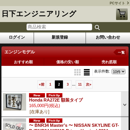
PCサイト
日下エンジニアリング
ログイン
新規登録
お問い合わせ
エンジンモデル
一覧
おすすめ順
価格の安い順
売れ筋順
表示件数
:
...
«
前
1
2
3
11
次
»
Honda RA272E 額装タイプ
165,000円
(税込)
[在庫あり]
〜 BNR34 Master's 〜 NISSAN SKYLINE GT-