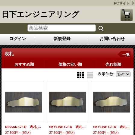
PCサイト
日下エンジニアリング
ログイン
新規登録
お問い合わせ
表札
一覧
おすすめ順
価格の安い順
売れ筋順
表示件数
:
NISSAN GT-R 表札(R35)
SKYLINE GT-R 表札(R34)
SKYLINE GT-R 表札(R33 ATUTECH VERSION)
27,500円～
(税込)
27,500円～
(税込)
27,500円～
(税込)