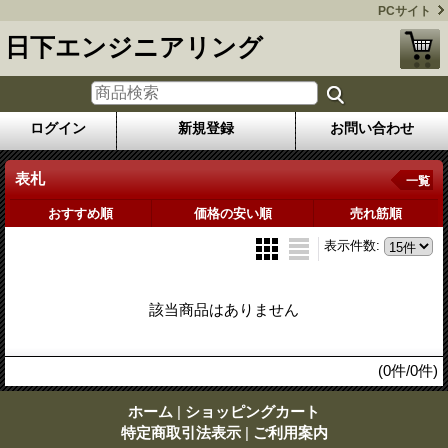
PCサイト
日下エンジニアリング
ログイン
新規登録
お問い合わせ
表札
一覧
おすすめ順
価格の安い順
売れ筋順
表示件数
:
該当商品はありません
(0件/0件)
ホーム
|
ショッピングカート
特定商取引法表示
|
ご利用案内