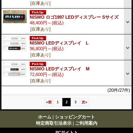
[在庫あり]
NISMO ロゴ1997 LEDディスプレー Sサイズ
48,400円～
(税込)
[在庫あり]
NISMO LEDディスプレイ L
96,800円～
(税込)
[在庫あり]
NISMO LEDディスプレイ M
72,600円～
(税込)
[在庫あり]
(20件/27件)
«
前
1
2
3
次
»
ホーム
|
ショッピングカート
特定商取引法表示
|
ご利用案内
PCサイト