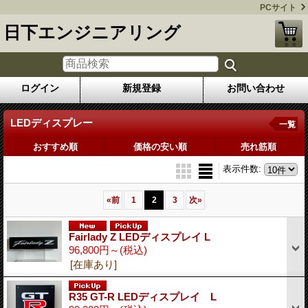
PCサイト
日下エンジニアリング
ログイン
新規登録
お問い合わせ
LEDディスプレー
一覧
おすすめ順
価格の安い順
売れ筋順
表示件数
:
«
前
1
2
3
次
»
Fairlady Z LEDディスプレイ L
96,800円～
(税込)
[在庫あり]
R35 GT-R LEDディスプレイ L