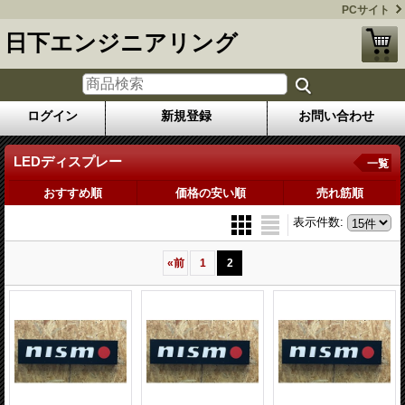
PCサイト
日下エンジニアリング
ログイン
新規登録
お問い合わせ
LEDディスプレー
一覧
おすすめ順
価格の安い順
売れ筋順
表示件数
:
«
前
1
2